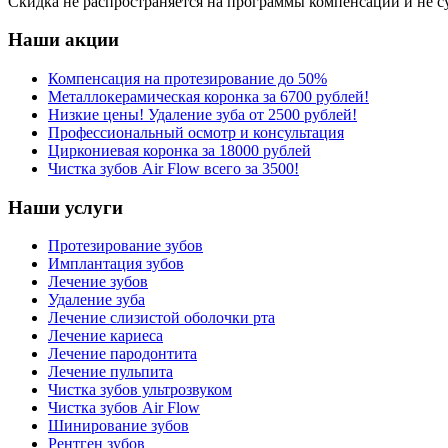
Скидка не распространяется на программы компенсаций и не су
Наши
акции
Компенсация на протезирование до 50%
Металлокерамическая коронка за 6700 рублей!
Низкие цены! Удаление зуба от 2500 рублей!
Профессиональный осмотр и консультация
Циркониевая коронка за 18000 рублей
Чистка зубов Air Flow всего за 3500!
Наши
услуги
Протезирование зубов
Имплантация зубов
Лечение зубов
Удаление зуба
Лечение слизистой оболочки рта
Лечение кариеса
Лечение пародонтита
Лечение пульпита
Чистка зубов ультрозвуком
Чистка зубов Air Flow
Шинирование зубов
Рентген зубов