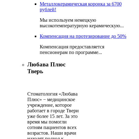
Металлокерамическая коронка за 6700
рублей!
Мы используем немецкую
высокотемпературную керамическую...
Компенсация на протезирование до 50%
Компенсация предоставляется
пенсионерам по программе...
Любава Плюс
Тверь
Стоматология «Любава
Плюс» − медицинское
учреждение, которое
работает в городе Твери
уже более 15 лет. За это
время мы помогли
сотням пациентов всех
возрастов. Наши врачи
находят подход к