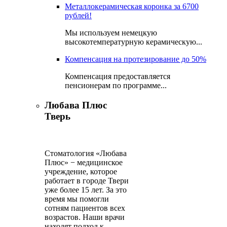
Металлокерамическая коронка за 6700
рублей!
Мы используем немецкую
высокотемпературную керамическую...
Компенсация на протезирование до 50%
Компенсация предоставляется
пенсионерам по программе...
Любава Плюс
Тверь
Стоматология «Любава
Плюс» − медицинское
учреждение, которое
работает в городе Твери
уже более 15 лет. За это
время мы помогли
сотням пациентов всех
возрастов. Наши врачи
находят подход к