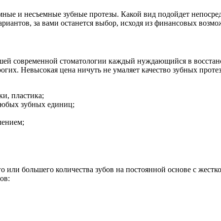
ные и несъемные зубные протезы. Какой вид подойдет непосред
риантов, за вами останется выбор, исходя из финансовых возмо
шей современной стоматологии каждый нуждающийся в восстано
гих. Невысокая цена ничуть не умаляет качество зубных протезо
ки, пластика;
любых зубных единиц;
лением;
о или большего количества зубов на постоянной основе с жестк
ов: